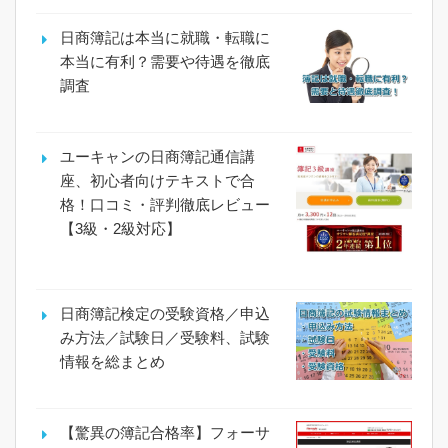
日商簿記は本当に就職・転職に
本当に有利？需要や待遇を徹底
調査
ユーキャンの日商簿記通信講
座、初心者向けテキストで合
格！口コミ・評判徹底レビュー
【3級・2級対応】
日商簿記検定の受験資格／申込
み方法／試験日／受験料、試験
情報を総まとめ
【驚異の簿記合格率】フォーサ