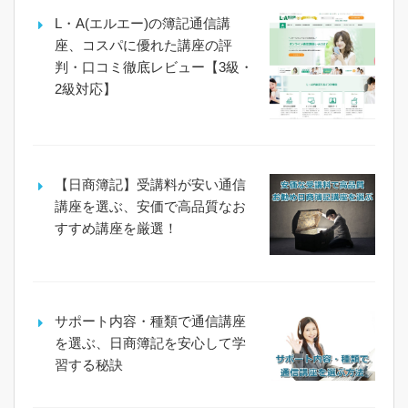
L・A(エルエー)の簿記通信講
座、コスパに優れた講座の評
判・口コミ徹底レビュー【3級・
2級対応】
【日商簿記】受講料が安い通信
講座を選ぶ、安価で高品質なお
すすめ講座を厳選！
サポート内容・種類で通信講座
を選ぶ、日商簿記を安心して学
習する秘訣