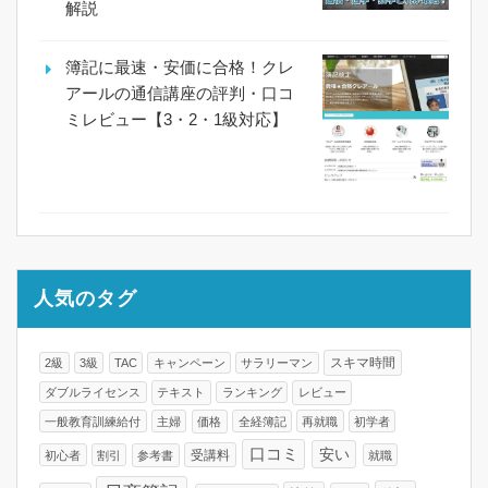
解説
簿記に最速・安価に合格！クレ
アールの通信講座の評判・口コ
ミレビュー【3・2・1級対応】
人気のタグ
スキマ時間
2級
3級
TAC
キャンペーン
サラリーマン
ダブルライセンス
テキスト
ランキング
レビュー
一般教育訓練給付
主婦
価格
全経簿記
再就職
初学者
口コミ
安い
受講料
初心者
割引
参考書
就職