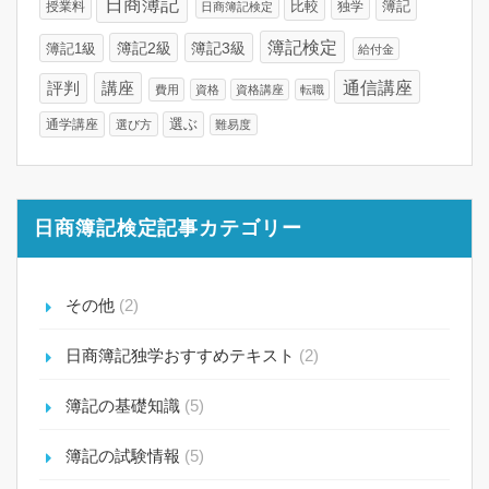
日商簿記
比較
簿記
授業料
独学
日商簿記検定
簿記検定
簿記2級
簿記3級
簿記1級
給付金
通信講座
講座
評判
費用
資格
資格講座
転職
通学講座
選ぶ
選び方
難易度
日商簿記検定記事カテゴリー
その他
(2)
日商簿記独学おすすめテキスト
(2)
簿記の基礎知識
(5)
簿記の試験情報
(5)