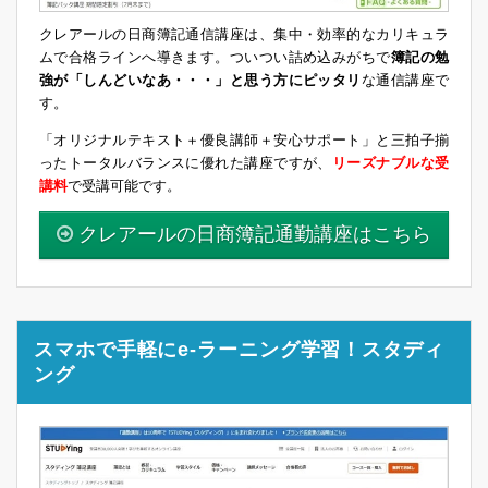
クレアールの日商簿記通信講座は、集中・効率的なカリキュラ
ムで合格ラインへ導きます。ついつい詰め込みがちで
簿記の勉
強が「しんどいなあ・・・」と思う方にピッタリ
な通信講座で
す。
「オリジナルテキスト＋優良講師＋安心サポート」と三拍子揃
ったトータルバランスに優れた講座ですが、
リーズナブルな受
講料
で受講可能です。
クレアールの日商簿記通勤講座はこちら
スマホで手軽にe-ラーニング学習！スタディ
ング