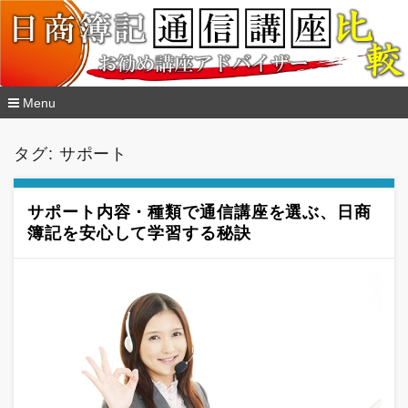
Menu
コ
ン
タグ:
サポート
テ
ン
ツ
へ
サポート内容・種類で通信講座を選ぶ、日商
移
簿記を安心して学習する秘訣
動