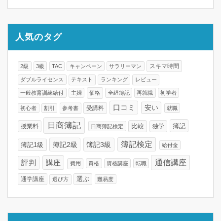
人気のタグ
スキマ時間
2級
3級
TAC
キャンペーン
サラリーマン
ダブルライセンス
テキスト
ランキング
レビュー
一般教育訓練給付
主婦
価格
全経簿記
再就職
初学者
口コミ
安い
受講料
初心者
割引
参考書
就職
日商簿記
比較
簿記
授業料
独学
日商簿記検定
簿記検定
簿記2級
簿記3級
簿記1級
給付金
通信講座
講座
評判
費用
資格
資格講座
転職
通学講座
選ぶ
選び方
難易度