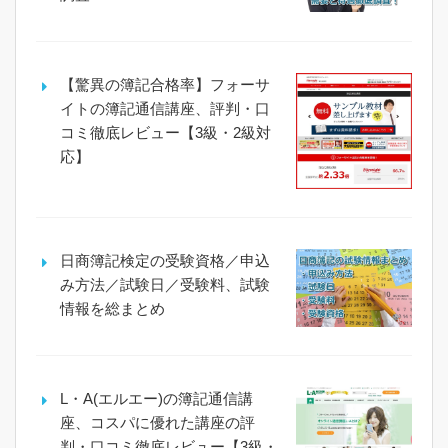
【驚異の簿記合格率】フォーサ
イトの簿記通信講座、評判・口
コミ徹底レビュー【3級・2級対
応】
日商簿記検定の受験資格／申込
み方法／試験日／受験料、試験
情報を総まとめ
L・A(エルエー)の簿記通信講
座、コスパに優れた講座の評
判・口コミ徹底レビュー【3級・