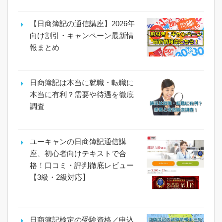
【日商簿記の通信講座】2026年
向け割引・キャンペーン最新情
報まとめ
日商簿記は本当に就職・転職に
本当に有利？需要や待遇を徹底
調査
ユーキャンの日商簿記通信講
座、初心者向けテキストで合
格！口コミ・評判徹底レビュー
【3級・2級対応】
日商簿記検定の受験資格／申込