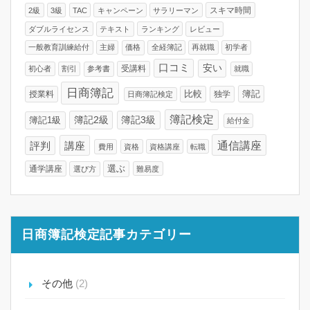
スキマ時間
2級
3級
TAC
キャンペーン
サラリーマン
ダブルライセンス
テキスト
ランキング
レビュー
一般教育訓練給付
主婦
価格
全経簿記
再就職
初学者
口コミ
安い
受講料
初心者
割引
参考書
就職
日商簿記
比較
簿記
授業料
独学
日商簿記検定
簿記検定
簿記2級
簿記3級
簿記1級
給付金
通信講座
講座
評判
費用
資格
資格講座
転職
通学講座
選ぶ
選び方
難易度
日商簿記検定記事カテゴリー
その他
(2)