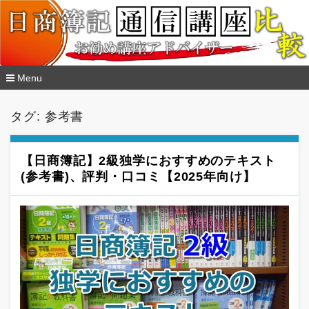
Menu
コ
ン
タグ:
参考書
テ
ン
ツ
へ
【日商簿記】2級独学におすすめのテキスト
移
(参考書)、評判・口コミ【2025年向け】
動