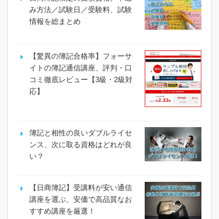
み方法／試験日／受験料、試験
情報を総まとめ
【驚異の簿記合格率】フォーサ
イトの簿記通信講座、評判・口
コミ徹底レビュー【3級・2級対
応】
簿記と相性の良いダブルライセ
ンス、次に取る資格はどれが良
い？
【日商簿記】受講料が安い通信
講座を選ぶ、安価で高品質なお
すすめ講座を厳選！