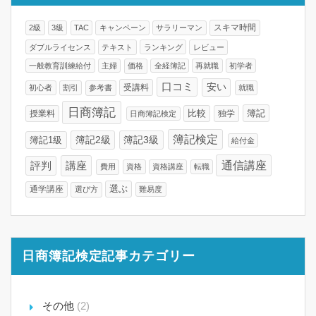
スキマ時間
2級
3級
TAC
キャンペーン
サラリーマン
ダブルライセンス
テキスト
ランキング
レビュー
一般教育訓練給付
主婦
価格
全経簿記
再就職
初学者
口コミ
安い
受講料
初心者
割引
参考書
就職
日商簿記
比較
簿記
授業料
独学
日商簿記検定
簿記検定
簿記2級
簿記3級
簿記1級
給付金
通信講座
講座
評判
費用
資格
資格講座
転職
通学講座
選ぶ
選び方
難易度
日商簿記検定記事カテゴリー
その他
(2)