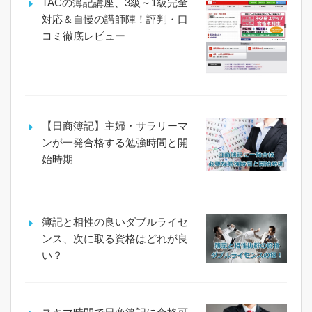
TACの簿記講座、3級～1級完全
対応＆自慢の講師陣！評判・口
コミ徹底レビュー
【日商簿記】主婦・サラリーマ
ンが一発合格する勉強時間と開
始時期
簿記と相性の良いダブルライセ
ンス、次に取る資格はどれが良
い？