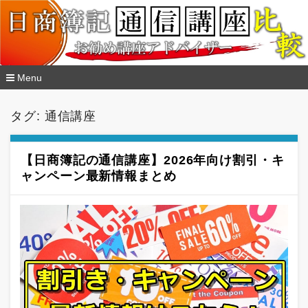
Menu
コ
ン
タグ:
通信講座
テ
ン
ツ
へ
【日商簿記の通信講座】2026年向け割引・キ
移
ャンペーン最新情報まとめ
動