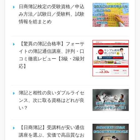
日商簿記検定の受験資格／申込
み方法／試験日／受験料、試験
情報を総まとめ
【驚異の簿記合格率】フォーサ
イトの簿記通信講座、評判・口
コミ徹底レビュー【3級・2級対
応】
簿記と相性の良いダブルライセ
ンス、次に取る資格はどれが良
い？
【日商簿記】受講料が安い通信
講座を選ぶ、安価で高品質なお